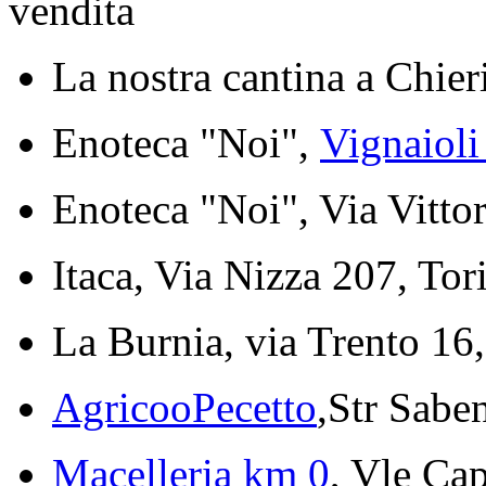
vendita
La nostra cantina a Chier
Enoteca "Noi",
Vignaioli
Enoteca "Noi", Via Vitto
Itaca, Via Nizza 207, Tor
La Burnia, via Trento 16
AgricooPecetto
,Str Sabe
Macelleria km 0
, Vle Cap